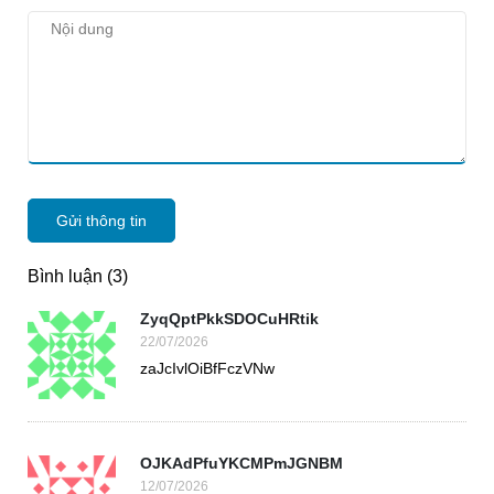
Gửi thông tin
Bình luận (3)
ZyqQptPkkSDOCuHRtik
22/07/2026
zaJcIvlOiBfFczVNw
OJKAdPfuYKCMPmJGNBM
12/07/2026