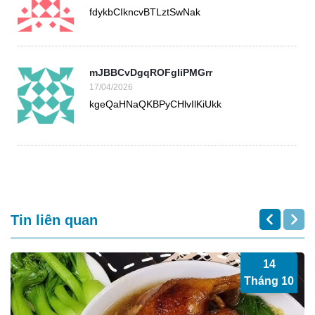
fdykbCIkncvBTLztSwNak
mJBBCvDgqROFgIiPMGrr
17/04/2026
kgeQaHNaQKBPyCHlvIlKiUkk
Tin liên quan
14
Tháng 10