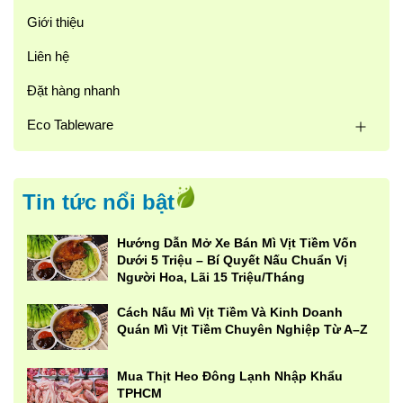
Giới thiệu
Liên hệ
Đặt hàng nhanh
Eco Tableware
Tin tức nổi bật
Hướng Dẫn Mở Xe Bán Mì Vịt Tiềm Vốn
Dưới 5 Triệu – Bí Quyết Nấu Chuẩn Vị
Người Hoa, Lãi 15 Triệu/Tháng
Cách Nấu Mì Vịt Tiềm Và Kinh Doanh
Quán Mì Vịt Tiềm Chuyên Nghiệp Từ A–Z
Mua Thịt Heo Đông Lạnh Nhập Khẩu
TPHCM