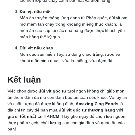
tạo nên lớp da cháy cạnh bắt mắt và thơm lừng.
Đùi vịt nấu mỡ
Món ăn truyền thống lừng danh từ Pháp quốc, đùi vịt om
mỡ mềm tan chảy trong khoang miệng thực khách, là
món ăn cao cấp tại các nhà hàng được thực khách yêu
mến hàng thế kỷ qua
Đùi vịt nấu chao
Món đặc sản miền Tây, sử dụng chao trắng, rượu và
khoai môn ninh nhừ – vừa lạ miệng, vừa đậm đà.
Kết luận
Việc chọn được
đùi vịt góc tư
tươi ngon không chỉ giúp món
ăn thêm đậm đà mà còn đảm bảo an toàn sức khỏe. Với uy tín
và chất lượng đã được khẳng định,
Amazing Zing Foods
là
địa chỉ tin cậy để bạn mua
đùi vịt góc tư thượng hạng với
giá sỉ tốt nhất tại TP.HCM
. Hãy ghé ngay để chọn lựa nguồn
thực phẩm sạch, chất lượng cao cho gia đình và quán ăn của
bạn!