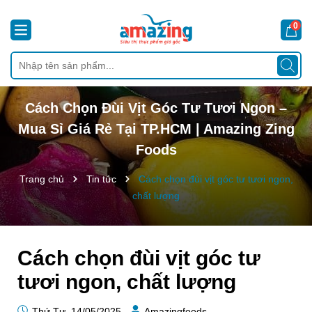
0
Cách Chọn Đùi Vịt Góc Tư Tươi Ngon –
Mua Sỉ Giá Rẻ Tại TP.HCM | Amazing Zing
Foods
Trang chủ
Tin tức
Cách chọn đùi vịt góc tư tươi ngon,
chất lượng
Cách chọn đùi vịt góc tư
tươi ngon, chất lượng
Thứ Tư, 14/05/2025
Amazingfoods