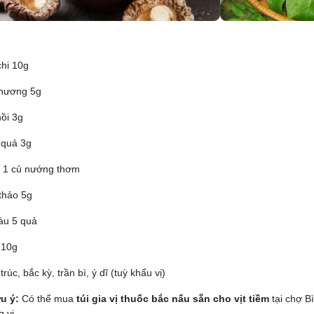
hi 10g
 hương 5g
ồi 3g
 quả 3g
 1 củ nướng thơm
thảo 5g
àu 5 quả
 10g
rúc, bắc kỳ, trần bì, ý dĩ (tuỳ khẩu vị)
u ý:
Có thể mua
túi gia vị thuốc bắc nấu sẵn cho vịt tiềm
tại chợ B
 vị.