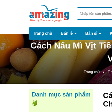
Trang chủ
Bán lẻ
Bán sỉ
Cách Nấu Mì Vịt T
V
Trang chủ
Ti
Danh mục sản phẩm
Cá
Ch