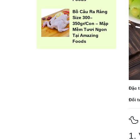
Bồ Câu Ra Ràng
Size 300–
350gr/Con – Mập
Mềm Tươi Ngon
Tại Amazing
Foods
Đặc 
Đối 

1. 