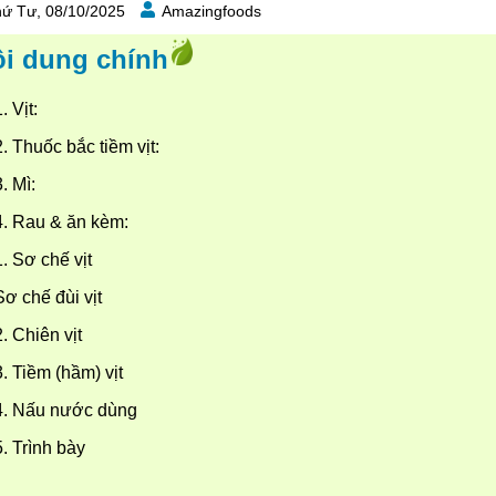
ứ Tư, 08/10/2025
Amazingfoods
i dung chính
. Vịt:
2. Thuốc bắc tiềm vịt:
3. Mì:
4. Rau & ăn kèm:
1. Sơ chế vịt
Sơ chế đùi vịt
2. Chiên vịt
3. Tiềm (hầm) vịt
4. Nấu nước dùng
5. Trình bày