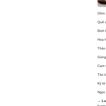
Gồm:
Quế c
Đinh
Hoa h
Thảo
Gừng
Cam 
Táo t
Kỷ tử
Ngọc t
→
Lư
hương