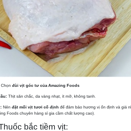
Chọn
đùi vịt góc tư của Amazing Foods
cầu:
Thịt săn chắc, da vàng nhạt, ít mỡ, không tanh.
:
Nên
đặt mối vịt tươi cố định
để đảm bảo hương vị ổn định và giá nh
ng Foods chuyên hàng sỉ gia cầm chất lượng cao).
 Thuốc bắc tiềm vịt: