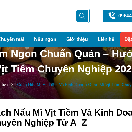
09644
Khuyến mãi
Nấu ngon
Giới thiệu
Liên hệ
Đặ
iềm Ngon Chuẩn Quán – Hư
ịt Tiềm Chuyên Nghiệp 20
n tức
Cách Nấu Mì Vịt Tiềm Và Kinh Doanh Quán Mì Vịt Tiềm Chu
ch Nấu Mì Vịt Tiềm Và Kinh Doa
uyên Nghiệp Từ A–Z