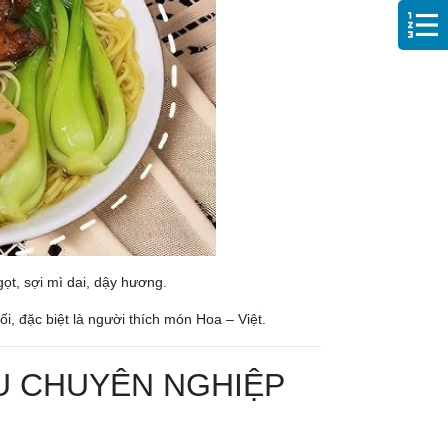
ọt, sợi mì dai, dậy hương.
i, đặc biệt là người thích món Hoa – Việt.
ỆU CHUYÊN NGHIỆP