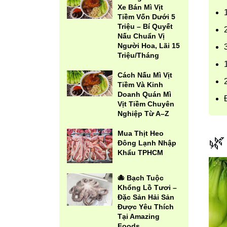
Xe Bán Mì Vịt
Tiềm Vốn Dưới 5
Triệu – Bí Quyết
Nấu Chuẩn Vị
Người Hoa, Lãi 15
Triệu/Tháng
Cách Nấu Mì Vịt
Tiềm Và Kinh
Doanh Quán Mì
Vịt Tiềm Chuyên
Nghiệp Từ A–Z
Mua Thịt Heo
🌿
Đông Lạnh Nhập
Khẩu TPHCM
🐙 Bạch Tuộc
Khổng Lồ Tươi –
Đặc Sản Hải Sản
Được Yêu Thích
Tại Amazing
Foods