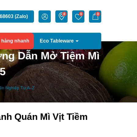
8
0
0
68603 (Zalo)
t hàng nhanh
Eco Tableware
ớng Dẫn Mở Tiệm Mì
25
yên Nghiệp Từ A–Z
nh Quán Mì Vịt Tiềm