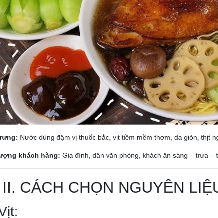
trưng:
Nước dùng đậm vị thuốc bắc, vịt tiềm mềm thơm, da giòn, thịt ng
tượng khách hàng:
Gia đình, dân văn phòng, khách ăn sáng – trưa – tố
 II. CÁCH CHỌN NGUYÊN LI
Vịt: