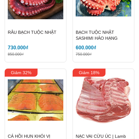
RÂU BẠCH TUỘC NHẬT
BẠCH TUỘC NHẬT
SASHIMI HẢO HẠNG
730.000₫
600.000₫
850.000₫
750.000₫
Giảm 32%
Giảm 18%
CÁ HỒI HUN KHÓI VỊ
NẠC VAI CỪU ÚC | Lamb