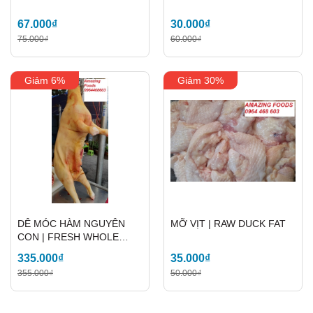
67.000₫
30.000₫
75.000₫
60.000₫
Giảm 6%
Giảm 30%
DÊ MÓC HÀM NGUYÊN
MỠ VỊT | RAW DUCK FAT
CON | FRESH WHOLE
GOATS
335.000₫
35.000₫
355.000₫
50.000₫