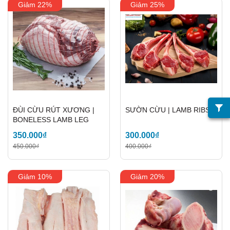
Giảm 22%
Giảm 25%
ĐÙI CỪU RÚT XƯƠNG |
SƯỜN CỪU | LAMB RIBS
BONELESS LAMB LEG
350.000₫
300.000₫
450.000₫
400.000₫
Giảm 10%
Giảm 20%