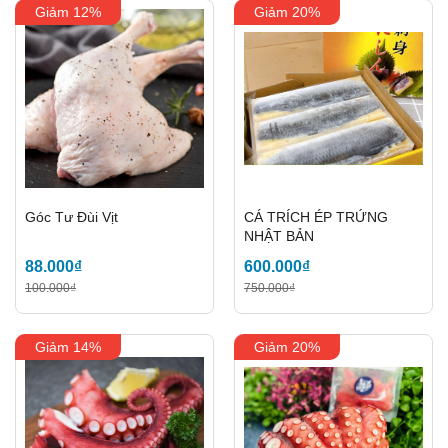
Giảm 12%
Giảm 20%
Mã giảm giá:
Góc Tư Đùi Vịt
CÁ TRÍCH ÉP TRỨNG
Ngày hết hạn:
NHẬT BẢN
Điều kiện:
88.000₫
600.000₫
100.000₫
750.000₫
Giảm 14%
Giảm 20%