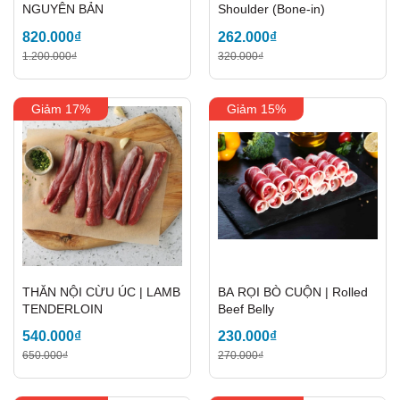
NGUYÊN BẢN
Shoulder (Bone-in)
820.000₫
262.000₫
1.200.000₫
320.000₫
Giảm 17%
Giảm 15%
THĂN NỘI CỪU ÚC | LAMB
BA RỌI BÒ CUỘN | Rolled
TENDERLOIN
Beef Belly
540.000₫
230.000₫
650.000₫
270.000₫