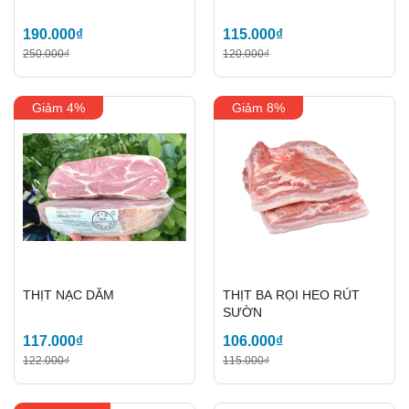
190.000₫
115.000₫
250.000₫
120.000₫
Giảm 4%
Giảm 8%
THỊT NẠC DĂM
THỊT BA RỌI HEO RÚT
SƯỜN
117.000₫
106.000₫
122.000₫
115.000₫