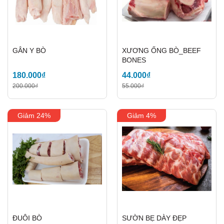
GÂN Y BÒ
XƯƠNG ỐNG BÒ_BEEF
BONES
180.000₫
44.000₫
200.000₫
55.000₫
Giảm 24%
Giảm 4%
ĐUÔI BÒ
SƯỜN BẸ DÀY ĐẸP