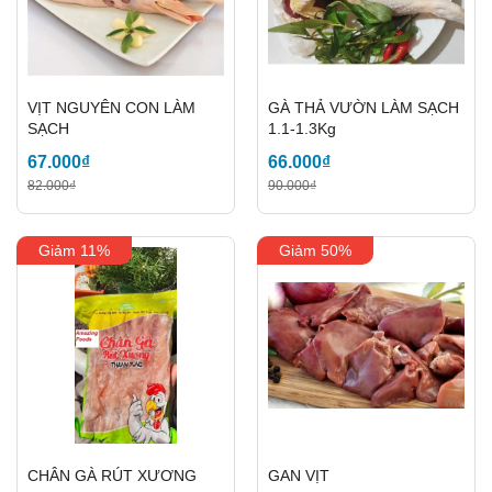
VỊT NGUYÊN CON LÀM
GÀ THẢ VƯỜN LÀM SẠCH
SẠCH
1.1-1.3Kg
67.000₫
66.000₫
82.000₫
90.000₫
Giảm 11%
Giảm 50%
CHÂN GÀ RÚT XƯƠNG
GAN VỊT