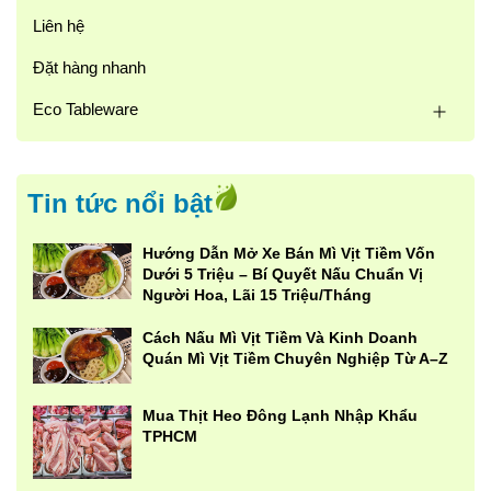
Liên hệ
Đặt hàng nhanh
Eco Tableware
Tin tức nổi bật
Hướng Dẫn Mở Xe Bán Mì Vịt Tiềm Vốn
Dưới 5 Triệu – Bí Quyết Nấu Chuẩn Vị
Người Hoa, Lãi 15 Triệu/Tháng
Cách Nấu Mì Vịt Tiềm Và Kinh Doanh
Quán Mì Vịt Tiềm Chuyên Nghiệp Từ A–Z
Mua Thịt Heo Đông Lạnh Nhập Khẩu
TPHCM