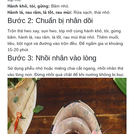
Hành khô, tỏi, gừng:
Băm nhỏ.
Hành lá, rau răm, lá lốt, rau mùi:
Rửa sạch, thái nhỏ.
Bước 2: Chuẩn bị nhân dồi
Trộn thịt heo xay, sụn heo, tóp mỡ cùng hành khô, tỏi, gừng
băm, hành lá, rau răm, lá lốt, rau mùi thái nhỏ. Thêm muối,
tiêu, bột ngọt và đường vào trộn đều. Để ngấm gia vị khoảng
15-20 phút.
Bước 3: Nhồi nhân vào lòng
Sử dụng phễu nhỏ hoặc miệng chai cắt ngang, nhồi nhân thịt
vào lòng non. Đừng nhồi quá chặt để khi nướng không bị bục.