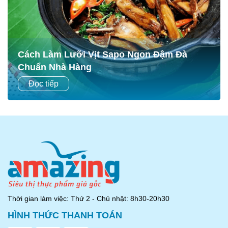
Cách Làm Lưỡi Vịt Sapo Ngon Đậm Đà
Chuẩn Nhà Hàng
Cách Làm Lưỡi Vịt Sapo Ngon Đậm Đà Chuẩn Nhà Hàng
Đọc tiếp
Giới thiệu món lưỡi vịt sapo Lưỡi vịt sapo là món ăn độc
đáo, đậm vị, rất được ưa chuộng trong...
Thời gian làm việc: Thứ 2 - Chủ nhật: 8h30-20h30
HÌNH THỨC THANH TOÁN