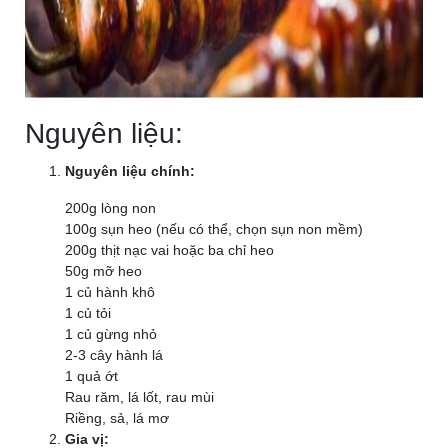
Nguyên liệu:
Nguyên liệu chính:
200g lòng non
100g sụn heo (nếu có thể, chọn sụn non mềm)
200g thịt nạc vai hoặc ba chỉ heo
50g mỡ heo
1 củ hành khô
1 củ tỏi
1 củ gừng nhỏ
2-3 cây hành lá
1 quả ớt
Rau răm, lá lốt, rau mùi
Riềng, sả, lá mơ
Gia vị: