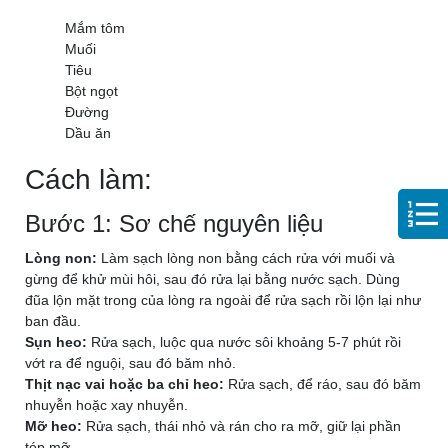
Mắm tôm
Muối
Tiêu
Bột ngọt
Đường
Dầu ăn
Cách làm:
Bước 1: Sơ chế nguyên liệu
Lòng non:
Làm sạch lòng non bằng cách rửa với muối và
gừng để khử mùi hôi, sau đó rửa lại bằng nước sạch. Dùng
đũa lộn mặt trong của lòng ra ngoài để rửa sạch rồi lộn lại như
ban đầu.
Sụn heo:
Rửa sạch, luộc qua nước sôi khoảng 5-7 phút rồi
vớt ra để nguội, sau đó băm nhỏ.
Thịt nạc vai hoặc ba chỉ heo:
Rửa sạch, để ráo, sau đó băm
nhuyễn hoặc xay nhuyễn.
Mỡ heo:
Rửa sạch, thái nhỏ và rán cho ra mỡ, giữ lại phần
tóp mỡ.