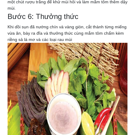
một chút rượu trắng để khử mùi hôi và làm mắm tôm thêm dậy
mùi.
Bước 6: Thưởng thức
Khi dồi sụn đã nướng chín và vàng giòn, cắt thành từng miếng
vừa ăn, bày ra đĩa và thưởng thức cùng mắm tôm chấm kèm
riềng sả lá mơ và các loại rau mùi