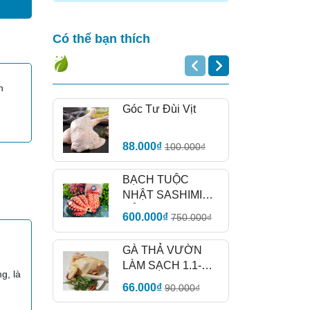
Có thể bạn thích
h
Góc Tư Đùi Vịt
88.000₫
100.000₫
BẠCH TUỘC
NHẬT SASHIMI
HẢO HẠNG
600.000₫
750.000₫
GÀ THẢ VƯỜN
LÀM SẠCH 1.1-
g, là
1.3Kg
66.000₫
90.000₫