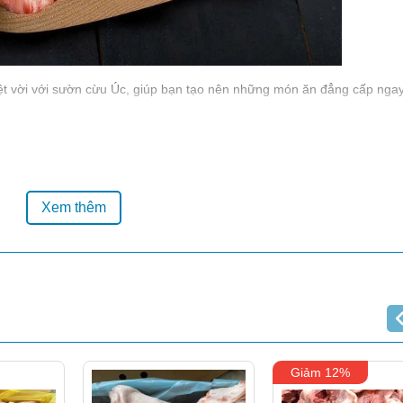
ệt vời với sườn cừu Úc, giúp bạn tạo nên những món ăn đẳng cấp ngay
 Địa Trung Hải
Xem thêm
Giảm 12%