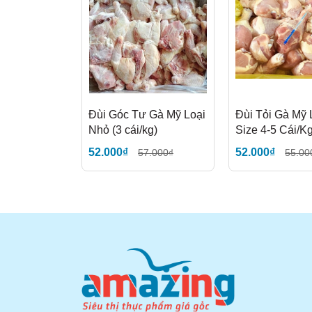
Đùi Góc Tư Gà Mỹ Loại
Đùi Tỏi Gà Mỹ 
Nhỏ (3 cái/kg)
Size 4-5 Cái/K
52.000₫
52.000₫
57.000₫
55.00
Nguyên liệu:
500g sườn cừu Úc
Tỏi băm, lá hương thảo, oregano, muối, tiêu
2 muỗng canh dầu ô liu
Nước cốt chanh
1 muỗng canh mật ong
Cách làm: