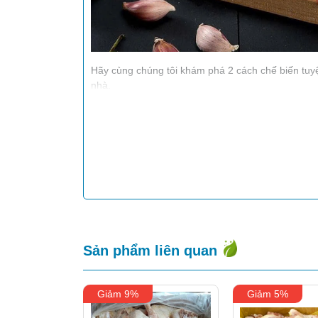
Hãy cùng chúng tôi khám phá 2 cách chế biến tuy
nhà.
1. Sườn Cừu Nướng Kiểu
Sản phẩm liên quan
Giảm 9%
Giảm 5%