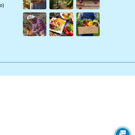
o)
n cho