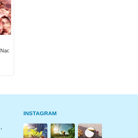
(Nạc
BAO TỬ BÒ LÀM
SƯỜN SỤN NON
SẠCH
90.000₫
92.000₫
105.000₫
INSTAGRAM
,