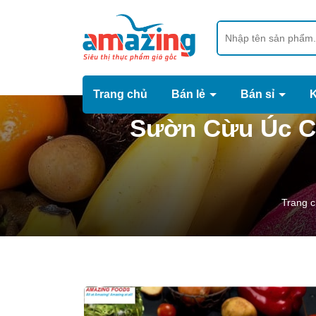
Trang chủ
Bán lẻ
Bán sỉ
Sườn Cừu Úc Ca
Trang 