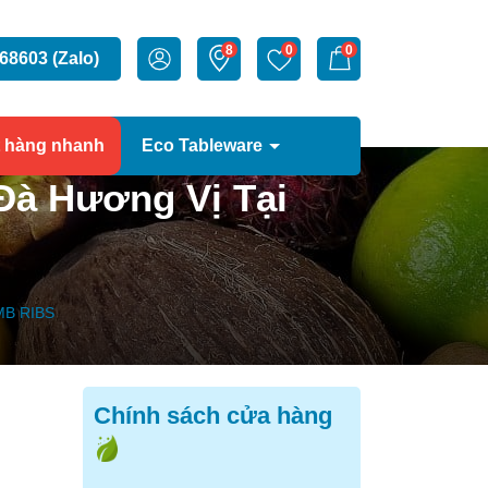
8
0
0
68603 (Zalo)
t hàng nhanh
Eco Tableware
Đà Hương Vị Tại
B RIBS
Chính sách cửa hàng