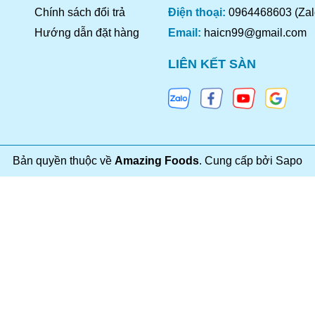
Chính sách đổi trả
Điện thoại:
0964468603 (Zal
, tiêu, dầu ô liu và nước cốt chanh, ướp sườn cừu ít nhất 30 phút.
lên vỉ nướng, phết mật ong và nướng trong khoảng 15-20 phút mỗi bê
Hướng dẫn đặt hàng
Email:
haicn99@gmail.com
 để cảm nhận hương vị đặc trưng của vùng Địa Trung Hải.
LIÊN KẾT SÀN
ốt Rượu Vang Đỏ
Bản quyền thuộc về
Amazing Foods
.
Cung cấp bởi
Sapo