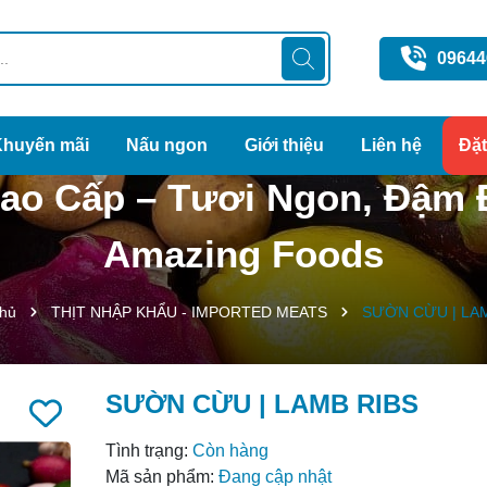
09644
Khuyến mãi
Nấu ngon
Giới thiệu
Liên hệ
Đặ
o Cấp – Tươi Ngon, Đậm 
Amazing Foods
chủ
THỊT NHẬP KHẨU - IMPORTED MEATS
SƯỜN CỪU | LAM
SƯỜN CỪU | LAMB RIBS
Mã giảm giá:
Tình trạng:
Còn hàng
Ngày hết hạn:
Mã sản phẩm:
Đang cập nhật