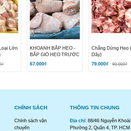
Loại Lớn
KHOANH BẮP HEO -
Chẳng Dừng Heo 
g
BẮP GIÒ HEO TRƯỚC
Dây)
67.000₫
79.000₫
0₫
90.000₫
CHÍNH SÁCH
THÔNG TIN CHUNG
Chính sách vận
Địa chỉ:
88/46 Nguyễn Khoái 
chuyển
Phường 2, Quận 4, TP. HCM