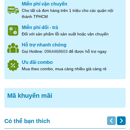
Miễn phí vận chuyển
Cho tất cả đơn hàng trên 1 triệu cho các quận nội
thành TPHCM
Miễn phí đổi - trả
Đối với sản phẩm lỗi sản xuất hoặc vận chuyển
Hỗ trợ nhanh chóng
Gọi Hotline:
0964468603
để được hỗ trợ ngay
Ưu đãi combo
Mua theo combo, mua càng nhiều giá càng rẻ
Nguyên liệu:
200g cá trích ép trứng Nhật Bản (để lạnh).
Lá tía tô, củ cải trắng bào sợi.
Mã khuyến mãi
Nước tương, wasabi tươi.
Cách thực hiện:
Dùng dao sắc cắt cá trích ép trứng thành từng lát mỏng,
Có thể bạn thích
vừa ăn.
Trang trí đĩa với lá tía tô và củ cải trắng bào sợi.