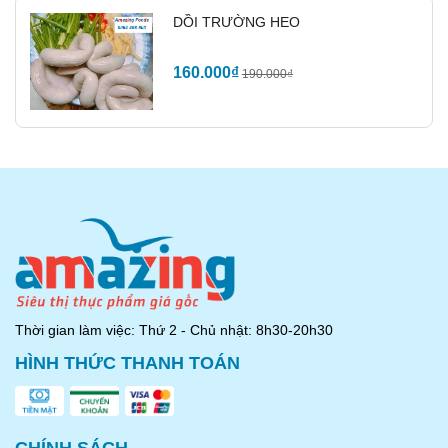
DỒI TRƯỜNG HEO
160.000₫
190.000₫
Thời gian làm việc: Thứ 2 - Chủ nhật: 8h30-20h30
Nguyên liệu:
HÌNH THỨC THANH TOÁN
150g cá trích ép trứng.
300g cơm sushi (cơm trộn giấm).
Rong biển khô, nước tương, gừng ngâm.
Cách thực hiện: