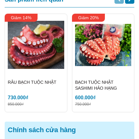
Sashimi Đỉnh Cao Từ Cá
Trích Ép Trứng Nhật Bản
Giảm 14%
Giảm 20%
1. Sashimi Cá Trích Ép Trứng Kiểu
Truyền Thống
RÂU BẠCH TUỘC NHẬT
BẠCH TUỘC NHẬT
SASHIMI HẢO HẠNG
730.000₫
600.000₫
850.000₫
750.000₫
Chính sách cửa hàng