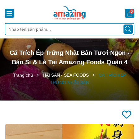
0
Cá Trích Ép Trứng Nhật Bản Tươi Ngon -
Bán Sỉ & Lẻ Tại Amazing Foods Quận 4
Trang chủ
HẢI SẢN - SEA FOODS
CÁ TRÍCH ÉP
TRỨNG NHẬT BẢN