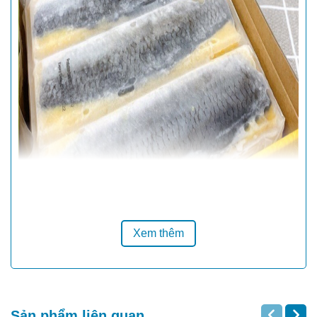
Hãy thưởng thức ngay món cá trích ép trứng Nhật Bản - sự
kết hợp hoàn hảo giữa hương vị béo ngậy của cá trích và độ
giòn tan đặc trưng của trứng cá. Đây là lựa chọn hoàn hảo
Xem thêm
cho những bữa tiệc sashimi đẳng cấp, làm hài lòng cả những
thực khách khó tính nhất!
Hướng Dẫn Chế Biến 2 Món
Sản phẩm liên quan