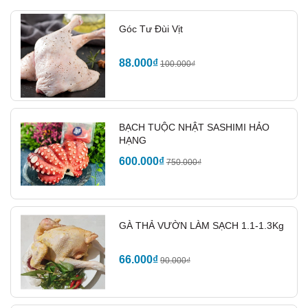
Xếp lát sashimi lên đĩa, ăn kèm với nước tương pha
wasabi để cảm nhận vị tươi ngon chuẩn Nhật Bản.
Góc Tư Đùi Vịt
2. Sushi Cá Trích Ép Trứng Sáng
88.000₫
100.000₫
Tạo
BẠCH TUỘC NHẬT SASHIMI HẢO
HẠNG
600.000₫
750.000₫
GÀ THẢ VƯỜN LÀM SẠCH 1.1-1.3Kg
66.000₫
90.000₫