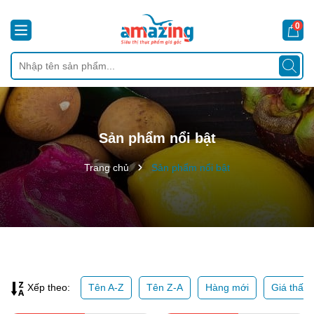
0
Sản phẩm nổi bật
Trang chủ
Sản phẩm nổi bật
Tên A-Z
Tên Z-A
Hàng mới
Giá thấp
Xếp theo: