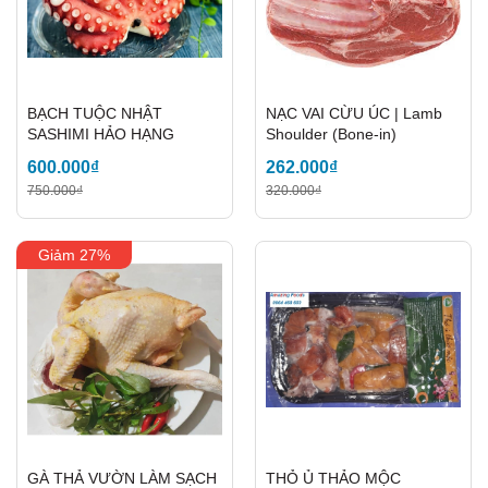
BẠCH TUỘC NHẬT
NẠC VAI CỪU ÚC | Lamb
SASHIMI HẢO HẠNG
Shoulder (Bone-in)
600.000₫
262.000₫
750.000₫
320.000₫
Giảm 27%
GÀ THẢ VƯỜN LÀM SẠCH
THỎ Ủ THẢO MỘC