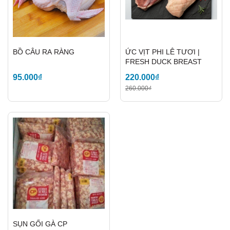
BỒ CÂU RA RÀNG
ỨC VỊT PHI LÊ TƯƠI |
FRESH DUCK BREAST
95.000₫
220.000₫
260.000₫
SỤN GỐI GÀ CP