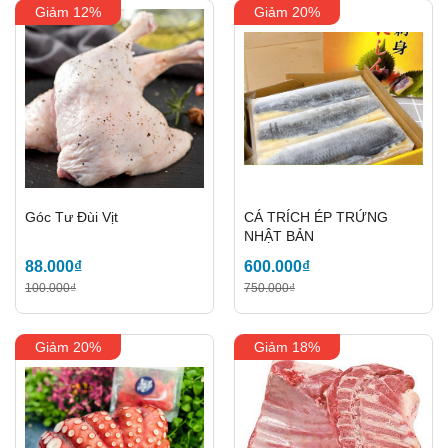
Mã giảm giá:
Giảm 12%
Giảm 20%
Ngày hết hạn:
Điều kiện:
Góc Tư Đùi Vịt
CÁ TRÍCH ÉP TRỨNG
NHẬT BẢN
88.000₫
600.000₫
100.000₫
750.000₫
Giảm 20%
Giảm 18%