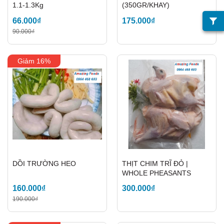
1.1-1.3Kg
(350GR/KHAY)
66.000₫
175.000₫
90.000₫
Giảm 16%
DỒI TRƯỜNG HEO
THỊT CHIM TRĨ ĐỎ |
WHOLE PHEASANTS
160.000₫
300.000₫
190.000₫