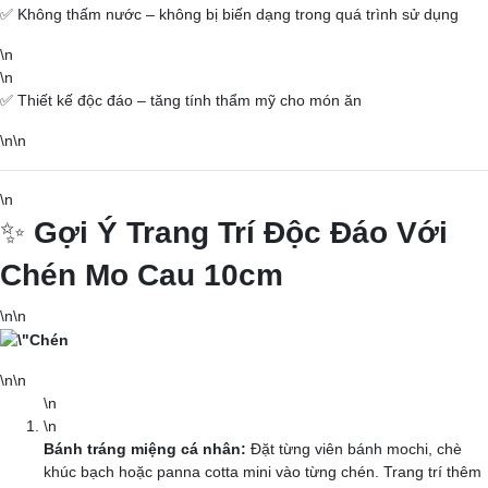
✅ Không thấm nước – không bị biến dạng trong quá trình sử dụng
Cam kết hoàn tiền nếu sản phẩm không đúng mô tả
\n
\n
AMAZING FOODS
✅ Thiết kế độc đáo – tăng tính thẩm mỹ cho món ăn
88/46 NGUYỄN KHOÁI, W2, D4,
\n\n
HCMCT
Tel: 0964 468 603 (ZALO)
\n
✨
Gợi Ý Trang Trí Độc Đáo Với
Email: haicn99@gmail.com
Chén Mo Cau 10cm
\n\n
\n\n
\n
\n
Bánh tráng miệng cá nhân:
Đặt từng viên bánh mochi, chè
khúc bạch hoặc panna cotta mini vào từng chén. Trang trí thêm