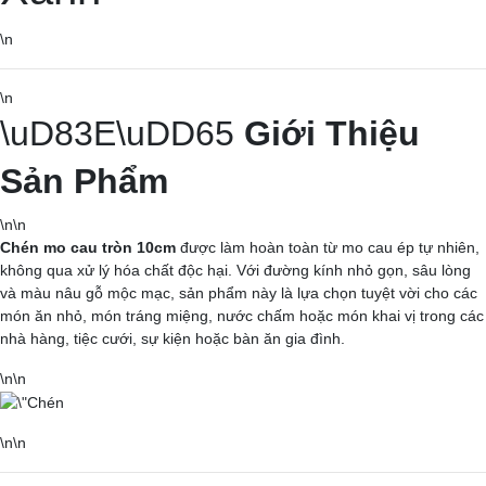
\n
\n
\uD83E\uDD65
Giới Thiệu
Sản Phẩm
\n\n
Chén mo cau tròn 10cm
được làm hoàn toàn từ mo cau ép tự nhiên,
không qua xử lý hóa chất độc hại. Với đường kính nhỏ gọn, sâu lòng
và màu nâu gỗ mộc mạc, sản phẩm này là lựa chọn tuyệt vời cho các
món ăn nhỏ, món tráng miệng, nước chấm hoặc món khai vị trong các
nhà hàng, tiệc cưới, sự kiện hoặc bàn ăn gia đình.
\n\n
Bánh tráng miệng cá nhân:
Đặt từng viên bánh
\n\n
mochi, chè khúc bạch hoặc panna cotta mini vào từng
chén. Trang trí thêm lá bạc hà.