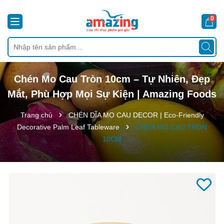
0
Chén Mo Cau Tròn 10cm – Tự Nhiên, Đẹp
Mắt, Phù Hợp Mọi Sự Kiện | Amazing Foods
Trang chủ
CHÉN DĨA MO CAU DECOR | Eco-Friendly
Decorative Palm Leaf Tableware
CHÉN MO CAU TRÒN
10CM