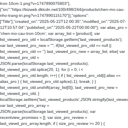
tron-10cm-1.png?v=1747890075803"},
{"src":"https://bizweb.dktcdn.net/100/498/244/products/chen-mo-cau-
nho-trang-tri.png?v=1747890115170"}],"options":
["Title"],"created_on":"2025-05-22T12:00:35","modified_on":"2025-07-
12T10:57:04","published_on":"2025-05-22T00:00:00"}; var alias_pro =
'chen-mo-cau-tron-10cm'; var array_list = [product]; var
list_viewed_pro_old = localStorage.getItem('last_viewed_products');
var last_viewed_pro_new = ""; if(list_viewed_pro_old == null ||
list_viewed_pro_old == '') last_viewed_pro_new = array_list; else{ var
list_viewed_pro_old =
JSON.parse(localStorage.last_viewed_products);
list_viewed_pro_old.splice(20, 1); for (i = 0; i <
list_viewed_pro_old.length; i++) { if ( list_viewed_pro_old[i].alias ==
alias_pro ) { list_viewed_pro_old.splice(i,1); break; } }
list_viewed_pro_old.unshift(array_list[0]); last_viewed_pro_new =
list_viewed_pro_old; }
localStorage.setItem('last_viewed_products',JSON.stringify(last_view
var last_viewd_pro_array =
JSON.parse(localStorage.last_viewed_products); var
recentview_promises = []; var size_pro_review =
last_viewd_pro_array.length; if ( size_pro_review >= 20 ) {