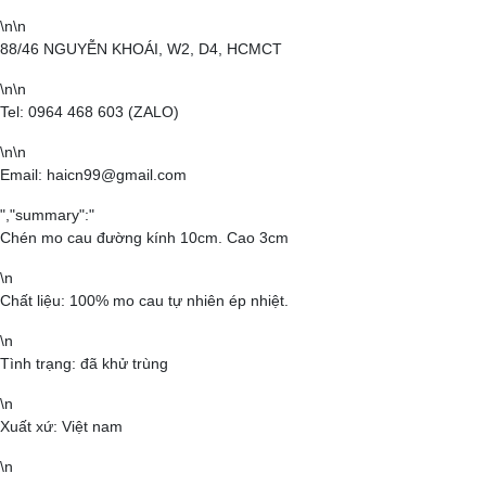
\n\n
88/46 NGUYỄN KHOÁI, W2, D4, HCMCT
\n\n
Tel: 0964 468 603 (ZALO)
\n\n
Email: haicn99@gmail.com
","summary":"
Chén mo cau đường kính 10cm. Cao 3cm
\n
Chất liệu: 100% mo cau tự nhiên ép nhiệt.
\n
Tình trạng: đã khử trùng
\n
Xuất xứ: Việt nam
\n