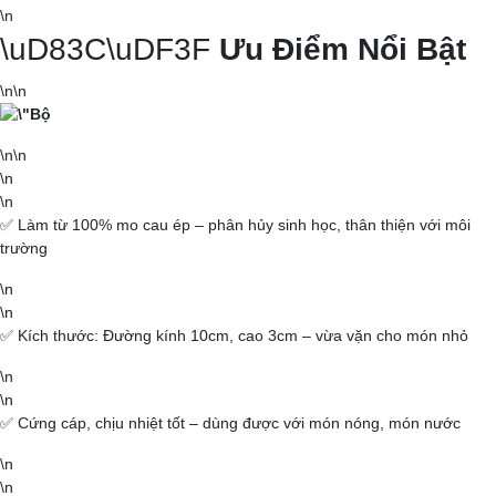
\n
Món nước chấm/sốt:
Dùng để đựng nước mắm, muối
\uD83C\uDF3F
Ưu Điểm Nổi Bật
ớt, hoặc sốt ăn kèm trong các tiệc nướng BBQ ngoài
trời.
\n\n
Món khai vị finger food:
Đặt từng phần salad mini,
chả giò nhỏ hoặc nem cuốn kèm hoa trang trí vào từng
\n\n
chén.
\n
Phục vụ món chay hoặc thực dưỡng:
Chia nhỏ từng
\n
phần rau củ luộc hoặc đậu phụ, rắc hạt điều nướng lên
✅ Làm từ 100% mo cau ép – phân hủy sinh học, thân thiện với môi
bề mặt.
trường
\n
🛒
Tại Sao Nên Chọn
\n
✅ Kích thước: Đường kính 10cm, cao 3cm – vừa vặn cho món nhỏ
Amazing Foods?
\n
Sản phẩm mo cau tuyển chọn, an toàn vệ sinh
\n
✅ Cứng cáp, chịu nhiệt tốt – dùng được với món nóng, món nước
Giá sỉ tốt cho nhà hàng, tiệc cưới, sự kiện lớn
\n
Giao hàng nhanh toàn quốc, hỗ trợ in logo với số lượng lớn
\n