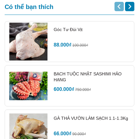
Có thể bạn thích
Góc Tư Đùi Vịt
88.000₫
100.000₫
✅ Làm từ 100% mo cau ép – phân hủy sinh học, thân thiện
với môi trường
BẠCH TUỘC NHẬT SASHIMI HẢO
✅ Kích thước: Đường kính 10cm, cao 3cm – vừa vặn cho món
HẠNG
nhỏ
600.000₫
750.000₫
✅ Cứng cáp, chịu nhiệt tốt – dùng được với món nóng, món
nước
✅ Không thấm nước – không bị biến dạng trong quá trình sử
GÀ THẢ VƯỜN LÀM SẠCH 1.1-1.3Kg
dụng
✅ Thiết kế độc đáo – tăng tính thẩm mỹ cho món ăn
66.000₫
90.000₫