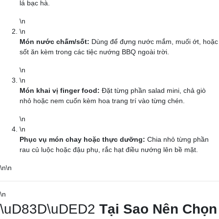
lá bạc hà.
\n
\n
Món nước chấm/sốt:
Dùng để đựng nước mắm, muối ớt, hoặc
sốt ăn kèm trong các tiệc nướng BBQ ngoài trời.
\n
\n
Món khai vị finger food:
Đặt từng phần salad mini, chả giò
nhỏ hoặc nem cuốn kèm hoa trang trí vào từng chén.
\n
\n
Phục vụ món chay hoặc thực dưỡng:
Chia nhỏ từng phần
rau củ luộc hoặc đậu phụ, rắc hạt điều nướng lên bề mặt.
\n\n
\n
\uD83D\uDED2
Tại Sao Nên Chọn