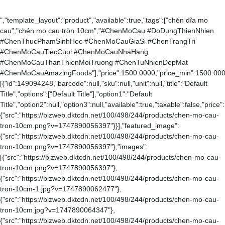
","template_layout":"product","available":true,"tags":["chén dĩa mo
cau","chén mo cau tròn 10cm","#ChenMoCau #DoDungThienNhien
#ChenThucPhamSinhHoc #ChenMoCauGiaSi #ChenTrangTri
#ChenMoCauTiecCuoi #ChenMoCauNhaHang
#ChenMoCauThanThienMoiTruong #ChenTuNhienDepMat
#ChenMoCauAmazingFoods"],"price":1500.0000,"price_min":1500.0000,"
[{"id":149094248,"barcode":null,"sku":null,"unit":null,"title":"Default
Title","options":["Default Title"],"option1":"Default
Title","option2":null,"option3":null,"available":true,"taxable":false,"
{"src":"https://bizweb.dktcdn.net/100/498/244/products/chen-mo-cau-
tron-10cm.png?v=1747890056397"}}],"featured_image":
{"src":"https://bizweb.dktcdn.net/100/498/244/products/chen-mo-cau-
tron-10cm.png?v=1747890056397"},"images":
[{"src":"https://bizweb.dktcdn.net/100/498/244/products/chen-mo-cau-
tron-10cm.png?v=1747890056397"},
{"src":"https://bizweb.dktcdn.net/100/498/244/products/chen-mo-cau-
tron-10cm-1.jpg?v=1747890062477"},
{"src":"https://bizweb.dktcdn.net/100/498/244/products/chen-mo-cau-
tron-10cm.jpg?v=1747890064347"},
{"src":"https://bizweb.dktcdn.net/100/498/244/products/chen-mo-cau-