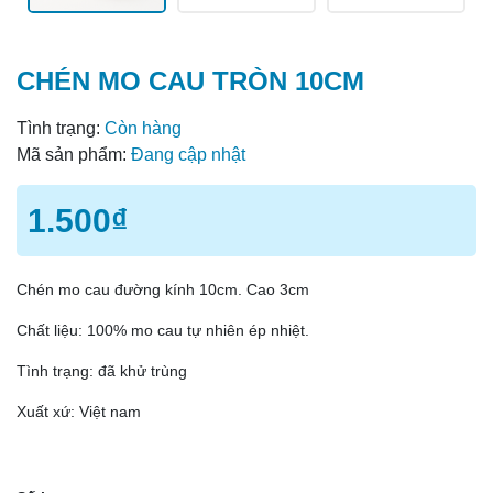
CHÉN MO CAU TRÒN 10CM
Mã giảm giá:
Tình trạng:
Còn hàng
Ngày hết hạn:
Mã sản phẩm:
Đang cập nhật
Điều kiện:
1.500₫
Chén mo cau đường kính 10cm. Cao 3cm
Chất liệu: 100% mo cau tự nhiên ép nhiệt.
Tình trạng: đã khử trùng
Xuất xứ: Việt nam