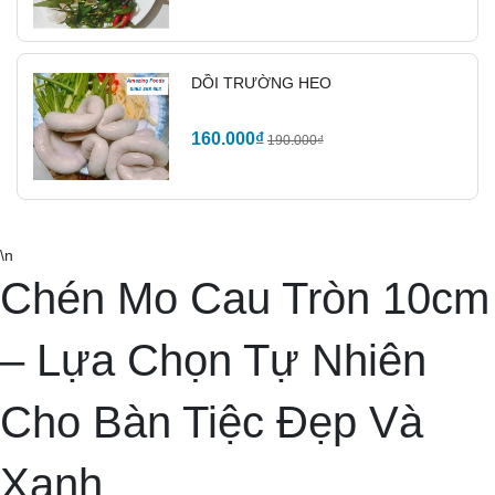
✨
Gợi Ý Trang Trí Độc Đáo
DỒI TRƯỜNG HEO
Với Chén Mo Cau 10cm
160.000₫
190.000₫
\n
Chén Mo Cau Tròn 10cm
– Lựa Chọn Tự Nhiên
Cho Bàn Tiệc Đẹp Và
Xanh