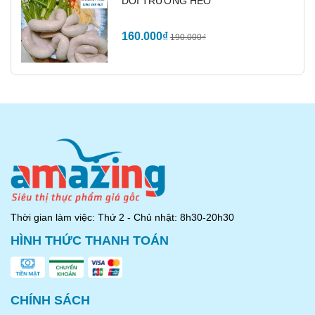
DỒI TRƯỜNG HEO
AMAZING FOODS – NHÀ CUNG CẤP SỈ LẺ
GIA CẦM HÀNG ĐẦU TẠI TPHCM
160.000₫
190.000₫
Thời gian làm việc: Thứ 2 - Chủ nhật: 8h30-20h30
HÌNH THỨC THANH TOÁN
Amazing Foods là
nhà cung cấp sỉ lẻ đầu cổ vịt
CHÍNH SÁCH
nói riêng và rất nhiều sản phẩm vịt khác như vịt