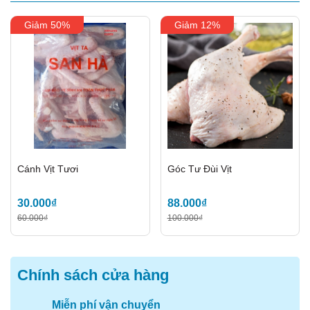
Món
bún măng vịt
cũng không thể
thiếu đầu cổ
Giảm 50%
Giảm 12%
vịt
, bởi thực khách cũng rất khoái gặm món này
khi ăn cùng bún măng.
Cánh Vịt Tươi
Góc Tư Đùi Vịt
30.000₫
88.000₫
60.000₫
100.000₫
Chính sách cửa hàng
Miễn phí vận chuyển