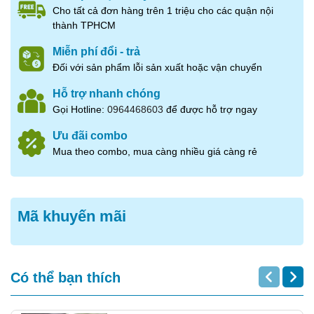
Ngoài ra
món phá lấu đầu cổ vịt
cũng rất ngon,
Cho tất cả đơn hàng trên 1 triệu cho các quận nội
thành TPHCM
rất đã cùng với các sản phẩm khác như cánh, chân,
lòng mề..
Miễn phí đổi - trả
Đối với sản phẩm lỗi sản xuất hoặc vận chuyển
Hỗ trợ nhanh chóng
Gọi Hotline:
0964468603
để được hỗ trợ ngay
Ưu đãi combo
Mua theo combo, mua càng nhiều giá càng rẻ
Mã khuyến mãi
Có thể bạn thích