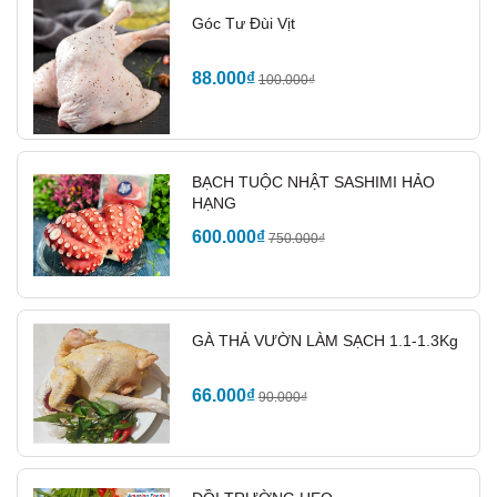
Góc Tư Đùi Vịt
Món dồi cổ vịt
88.000₫
100.000₫
BẠCH TUỘC NHẬT SASHIMI HẢO
HẠNG
600.000₫
750.000₫
GÀ THẢ VƯỜN LÀM SẠCH 1.1-1.3Kg
66.000₫
90.000₫