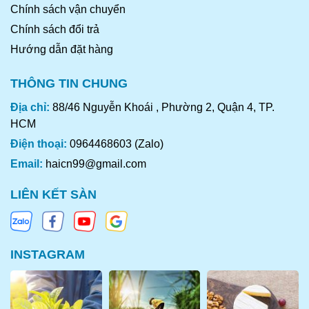
nguyên con, cánh, chân, đùi, ức, phi lê, lòng mề,
Chính sách vận chuyển
phèo, tim, mỡ…với giá cả vô cùng cạnh tranh, chất
Chính sách đổi trả
lượng hàng đầu, luôn bảo đảm hàng hoá tươi ngon
Hướng dẫn đặt hàng
đến tận tay người tiêu dùng..
THÔNG TIN CHUNG
CÁCH CHẾ BIẾN MÓN PHÁ LẤU ĐẦU VỊT
Địa chỉ:
88/46 Nguyễn Khoái , Phường 2, Quận 4, TP.
HCM
Điện thoại:
0964468603 (Zalo)
Email:
haicn99@gmail.com
LIÊN KẾT SÀN
INSTAGRAM