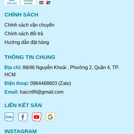
CHÍNH SÁCH
Chính sách vận chuyển
Chính sách đổi trả
Bún măng giò heo
Hướng dẫn đặt hàng
Bún măng sử dụng khoanh bắp heo rất ngon với vị nước dùng
THÔNG TIN CHUNG
tinh khiết, vị ngọt của măng, giòn béo của chân giò ..
Địa chỉ:
88/46 Nguyễn Khoái , Phường 2, Quận 4, TP.
HCM
Điện thoại:
0964468603 (Zalo)
Email:
haicn99@gmail.com
LIÊN KẾT SÀN
INSTAGRAM