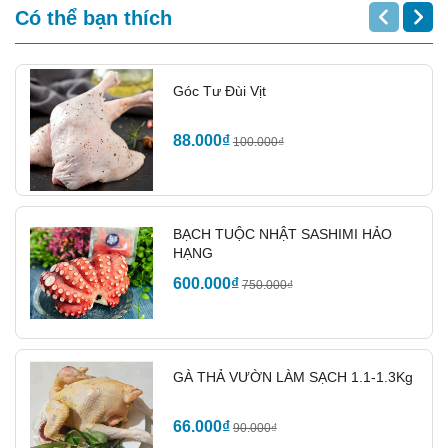
Có thể bạn thích
Góc Tư Đùi Vịt
88.000₫
100.000₫
BẠCH TUỘC NHẬT SASHIMI HẢO
HẠNG
600.000₫
750.000₫
CÁC MÓN ĂN HẤP DẪN
GÀ THẢ VƯỜN LÀM SẠCH 1.1-1.3Kg
VỚI KHOANH BẮP HEO
66.000₫
90.000₫
Bún bò giò heo