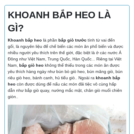
KHOANH BẮP HEO LÀ
GÌ?
Khoanh bắp heo
là phần
bắp giò trước
tính từ vai đến
gối, là nguyên liệu để chế biến các món ăn phổ biến và được
nhiều người yêu thích trên thế giới, đặc biệt là ở các nước Á
Đông như Việt Nam, Trung Quốc, Hàn Quốc... Riêng tại Việt
Nam,
bắp giò heo
không thể thiếu trong các món ăn được
yêu thích hàng ngày như bún bò giò heo, bún măng giò, bún
riêu giò heo, bánh canh, hủ tiếu giò.. Ngoài ra
khoanh bắp
heo
còn được dùng để nấu các món đãi tiệc vô cùng hấp
dẫn như bắp giò quay, nướng mắc mật, chân giò muối chiên
giòn..