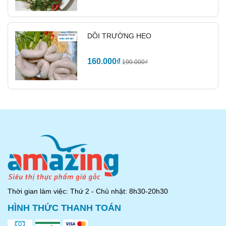
Bún bò giò heo là món ăn truyền thống mang tinh hoa văn
hoá ẩm thực Xứ huế
DỒI TRƯỜNG HEO
160.000₫
190.000₫
Thời gian làm việc: Thứ 2 - Chủ nhật: 8h30-20h30
HÌNH THỨC THANH TOÁN