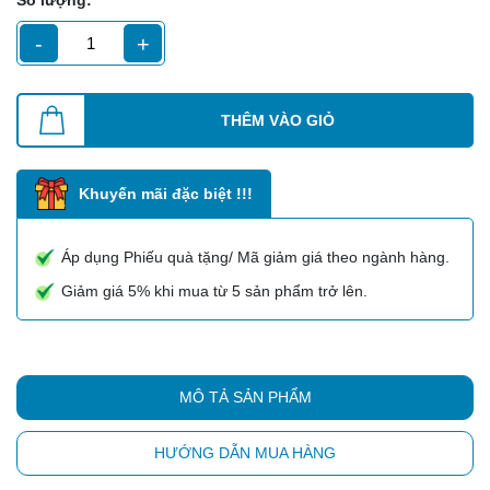
Số lượng:
-
+
THÊM VÀO GIỎ
Khuyến mãi đặc biệt !!!
Áp dụng Phiếu quà tặng/ Mã giảm giá theo ngành hàng.
Giảm giá 5% khi mua từ 5 sản phẩm trở lên.
MÔ TẢ SẢN PHẨM
HƯỚNG DẪN MUA HÀNG