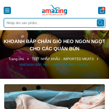
0
KHOANH BẮP CHÂN GIÒ HEO NGON NGỌT
CHO CÁC QUÁN BÚN
Trang chủ
THỊT NHẬP KHẨU - IMPORTED MEATS
KHOANH BẮP HEO - BẮP GIÒ HEO TRƯỚC