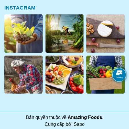
INSTAGRAM
Lườn ngỗng hun khói chấm
sốt gì đã nhất ?
Bản quyền thuộc về
Amazing Foods
.
Cung cấp bởi
Sapo