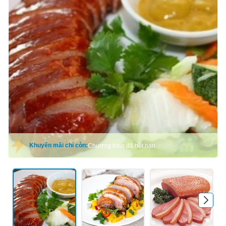
Mã giảm giá:
Ngày hết hạn:
Điều kiện:
Khuyến mãi chỉ còn:
Chương trình đã hết hạn