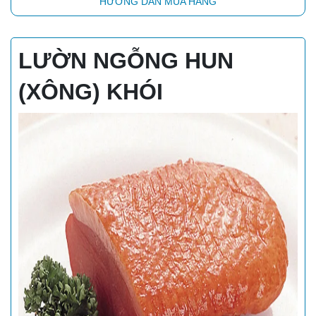
HƯỚNG DẪN MUA HÀNG
LƯỜN NGỖNG HUN
(XÔNG) KHÓI