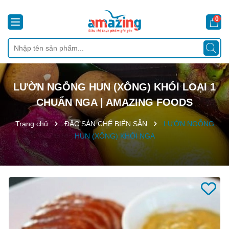
0
LƯỜN NGỖNG HUN (XÔNG) KHÓI LOẠI 1
CHUẨN NGA | AMAZING FOODS
Trang chủ
ĐẶC SẢN CHẾ BIẾN SẴN
LƯỜN NGỖNG
HUN (XÔNG) KHÓI NGA