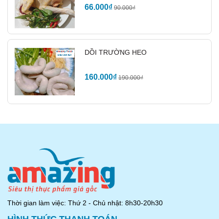
để miếng thịt khô ráo hoàn toàn rồi mới đem nướng hoặc
66.000₫
90.000₫
chiên.
Chiên áp chảo nhanh mỗi mặt 3-4 phút trên lửa vừa đến khi
vàng ruộm dậy mùi thơm hoặc nướng trên lửa than cho dậy
mùi thơm lên, sau khi để nguội cắt lát mỏng xếp ra đĩa trang
DỒI TRƯỜNG HEO
trí cùng các loại rau củ và dùng với sốt bơ đậu phộng hoặc sốt
mù tạc vàng để cảm nhận hết hương vị của
lườn ngỗng
160.000₫
190.000₫
xông khói
theo cách ngon nhất, khi nhấm nháp từng miếng
thịt thực khách có thể cảm nhận hương vị hun khói nhẹ nhàng
lan toả trong thớ thịt mềm mại đậm đà. Nhâm nhi
lườn
ngỗng
với chút bia hoặc vang đỏ sẽ rất tuyệt.
Thời gian làm việc: Thứ 2 - Chủ nhật: 8h30-20h30