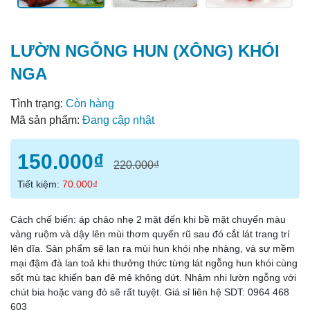
LƯỜN NGỖNG HUN (XÔNG) KHÓI
NGA
Tình trạng:
Còn hàng
Mã sản phẩm:
Đang cập nhật
150.000₫
220.000₫
Tiết kiệm:
70.000₫
Cách chế biến: áp chảo nhẹ 2 mặt đến khi bề mặt chuyển màu
vàng ruộm và dậy lên mùi thơm quyến rũ sau đó cắt lát trang trí
lên dĩa. Sản phẩm sẽ lan ra mùi hun khói nhẹ nhàng, và sự mềm
mại đậm đà lan toả khi thưởng thức từng lát ngỗng hun khói cùng
sốt mù tạc khiến bạn đê mê không dứt. Nhâm nhi lườn ngỗng với
chút bia hoặc vang đỏ sẽ rất tuyệt. Giá sỉ liên hệ SDT: 0964 468
603