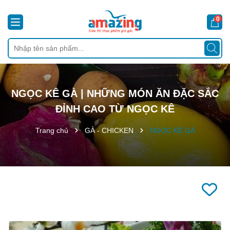
0
NGỌC KÊ GÀ | NHỮNG MÓN ĂN ĐẶC SẮC
ĐỈNH CAO TỪ NGỌC KÊ
Trang chủ
GÀ - CHICKEN
NGỌC KÊ GÀ