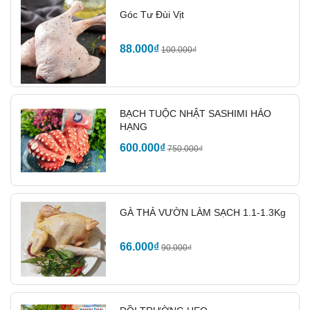
Góc Tư Đùi Vịt
88.000₫
100.000₫
BẠCH TUỘC NHẬT SASHIMI HẢO
HẠNG
600.000₫
750.000₫
CÁCH CHẾ BIẾN KÊ GÀ HẦM THUỐC
GÀ THẢ VƯỜN LÀM SẠCH 1.1-1.3Kg
BẮC
66.000₫
90.000₫