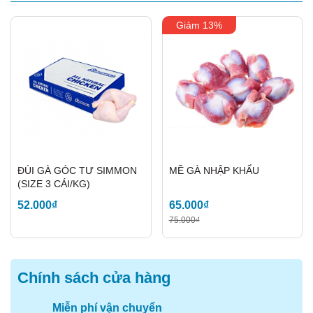
Giảm 13%
ĐÙI GÀ GÓC TƯ SIMMON
MỀ GÀ NHẬP KHẨU
(SIZE 3 CÁI/KG)
52.000₫
65.000₫
75.000₫
Chính sách cửa hàng
Miễn phí vận chuyển