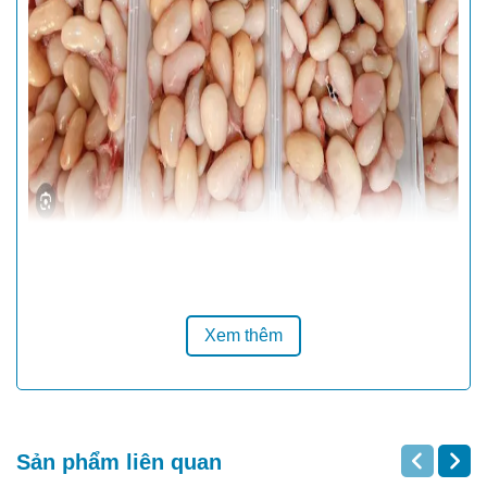
CÁC MÓN NGON HÚT
HỒN TỪ NGỌC KÊ
Xem thêm
Ngọc kê lòng gà cháy tỏi
Sản phẩm liên quan