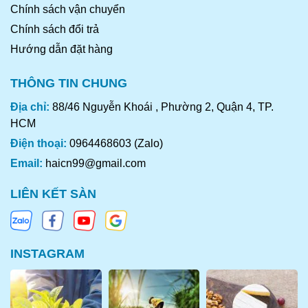
Chính sách vận chuyển
Chính sách đổi trả
Hướng dẫn đặt hàng
THÔNG TIN CHUNG
Địa chỉ:
88/46 Nguyễn Khoái , Phường 2, Quận 4, TP.
HCM
Điện thoại:
0964468603 (Zalo)
HƯỚNG DẪN MUA HÀNG
Email:
haicn99@gmail.com
Cách 1: Bấm vào nút THÊM VÀO GIỎ và bấm tiếp nút THANH
LIÊN KẾT SÀN
TOÁN NGAY để mua hàng
Cách 2: Mua hàng trực tiếp tại kho Amazing Foods: 88/46
Nguyễn Khoái, P2, Q4, TPHCM
INSTAGRAM
Cách 3: Đặt ship hàng giao đến nhà qua Hotline: 0964 468
603 (Zalo -Viber)
Mẫu tin nhắn đặt hàng: