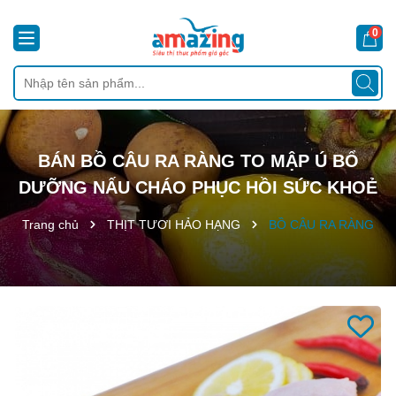
0
BÁN BỒ CÂU RA RÀNG TO MẬP Ú BỔ
DƯỠNG NẤU CHÁO PHỤC HỒI SỨC KHOẺ
Trang chủ
THỊT TƯƠI HẢO HẠNG
BỒ CÂU RA RÀNG