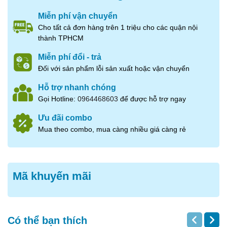
Miễn phí vận chuyển
Cho tất cả đơn hàng trên 1 triệu cho các quận nội
thành TPHCM
Miễn phí đổi - trả
Đối với sản phẩm lỗi sản xuất hoặc vận chuyển
Hỗ trợ nhanh chóng
Gọi Hotline:
0964468603
để được hỗ trợ ngay
Ưu đãi combo
Mua theo combo, mua càng nhiều giá càng rẻ
Bạn có thể dễ dàng đặt hàng
bồ câu tươi
giao
ngay tại cửa hàng Amazing Foods, Q4.
Amazing
Foods
đang cung cấp cho thị trường loại
bồ câu
Mã khuyến mãi
ra ràng
to, mập ú, căng mọng, thịt nhiều size từ
300-400Gr/con. Quá bự, quá hấp dẫn luôn ạ
Có thể bạn thích