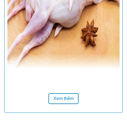
Xem thêm
Bồ câu ra ràng
là loại
bồ câu thịt
non 15-28
ngày tuổi.
Bồ câu ra ràng
có hàm lượng dưỡng