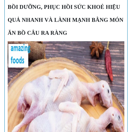
BỒI DƯỠNG, PHỤC HỒI SỨC KHOẺ HIỆU
QUẢ NHANH VÀ LÀNH MẠNH BẰNG MÓN
ĂN BỒ CÂU RA RÀNG