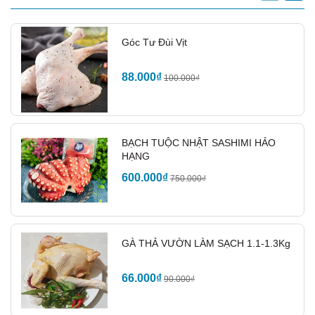
Góc Tư Đùi Vịt
88.000₫
100.000₫
BẠCH TUỘC NHẬT SASHIMI HẢO
HẠNG
600.000₫
750.000₫
GÀ THẢ VƯỜN LÀM SẠCH 1.1-1.3Kg
66.000₫
90.000₫