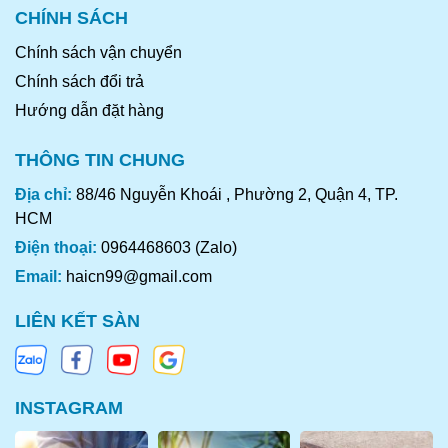
Ngoài việc bồ bổ sức khoẻ cho trẻ em người già,
CHÍNH SÁCH
bồ câu ra ràng
còn được chế biến thành nhiều
Chính sách vận chuyển
món cực ngon đãi tiệc như
xôi bồ câu quay
,
bồ
Chính sách đổi trả
câu nướng mật ong
,
bồ câu quay lu
..
Hướng dẫn đặt hàng
CÁC MÓN ĂN TUYỆT ĐỈNH TỪ BỒ CÂU
THÔNG TIN CHUNG
RA RÀNG
Địa chỉ:
88/46 Nguyễn Khoái , Phường 2, Quận 4, TP.
HCM
Cháo bồ câu đậu xanh
Điện thoại:
0964468603 (Zalo)
Email:
haicn99@gmail.com
LIÊN KẾT SÀN
INSTAGRAM