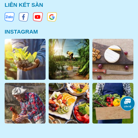
LIÊN KẾT SÀN
Nguyễn Khoái, P2, Q4, TPHCM
Hoặc đặt hàng giao đến nhà qua Hotline: 0964 468 603 (Zalo
-Viber)
INSTAGRAM
Mẫu tin nhắn đặt hàng:
Tên người nhận :
SĐT :
Tên hàng hóa và số lượng :
Thời gian nhận hàng :
AMAZING FOODS DISTRUBUTION CENTER
For the detail, please direct to our website :