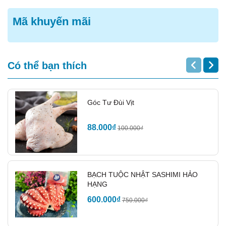
Thỏ nướng ngũ vị
Mã khuyến mãi
Thỏ nướng ngũ vị
rất dễ làm với các loại gia vị
thông thường trong gia đình như hạt nêm, đường,
bột ngọt, sả, ớt, tỏi băm, hành tím băm, sate tôm,
Có thể bạn thích
dầu hào, ngũ vị hương.. nhưng sản phẩm nướng ra
vẫn vô cùng cuốn hút thực khách
Góc Tư Đùi Vịt
88.000₫
100.000₫
BẠCH TUỘC NHẬT SASHIMI HẢO
HẠNG
600.000₫
750.000₫