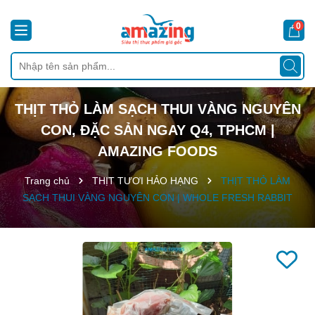
0
THỊT THỎ LÀM SẠCH THUI VÀNG NGUYÊN
CON, ĐẶC SẢN NGAY Q4, TPHCM |
AMAZING FOODS
Trang chủ
THỊT TƯƠI HẢO HẠNG
THỊT THỎ LÀM
SẠCH THUI VÀNG NGUYÊN CON | WHOLE FRESH RABBIT