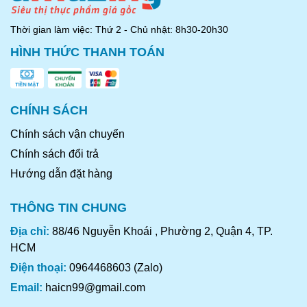
Thời gian làm việc: Thứ 2 - Chủ nhật: 8h30-20h30
Cà ri thỏ
HÌNH THỨC THANH TOÁN
CHÍNH SÁCH
Chính sách vận chuyển
Chính sách đổi trả
Hướng dẫn đặt hàng
THÔNG TIN CHUNG
Địa chỉ:
88/46 Nguyễn Khoái , Phường 2, Quận 4, TP.
HCM
Điện thoại:
0964468603 (Zalo)
LIÊN HỆ MUA HÀNG
Email:
haicn99@gmail.com
Địa chỉ mua hàng trực tiếp tại kho Amazing Foods: 88/46